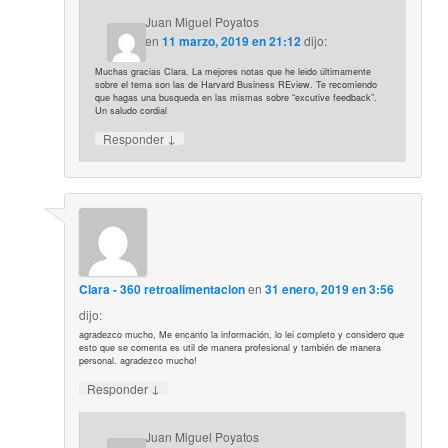
Juan Miguel Poyatos
en
11 marzo, 2019 en 21:12
dijo:
Muchas gracias Clara. La mejores notas que he leido últimamente
sobre el tema son las de Harvard Business REview. Te recomiendo
que hagas una busqueda en las mismas sobre “excutive feedback”.
Un saludo cordial
↓
Responder
Clara - 360 retroalimentacion
en
31 enero, 2019 en 3:56
dijo:
agradezco mucho, Me encanto la información, lo lei completo y considero que
esto que se comenta es util de manera profesional y también de manera
personal. agradezco mucho!
↓
Responder
Juan Miguel Poyatos