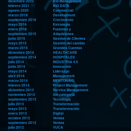
diciembre 2022
Bid Management
febrero 2021
BIG DATA
agosto 2020
Commercial
marzo 2018
Development
septiembre 2016
Crecimiento
mayo 2016
Estrategia
enero 2016
Fusiones y
septiembre 2015
Adquisiones
junio 2015
Gestion de Clientes
mayo 2015
Gestión del cambio
marzo 2015
Grandes Cuentas
diciembre 2014
HEALTHCARE
septiembre 2014
HOSPITALES
julio 2014
INDUSTRIA 4.0
junio 2014
Innovación
mayo 2014
Liderazgo
abril 2014
Management
marzo 2014
MENTORING
febrero 2014
Project Management
diciembre 2013
Service Management
noviembre 2013
Sin categoría
septiembre 2013
Tecnología
julio 2013
Transformación
mayo 2013
Transformación
enero 2013
Digital
octubre 2012
Ventas
septiembre 2012
Ventas
julio 2012
VUCA