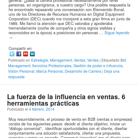
general: ¿pasa la carrera profesional necesariamente por tener
personas, en organigrama, a nuestro cargo? Una posible respuesta la
he encontrado repasando una conversación con Bienvenido Bonal,
uno de los Directores de Recursos Humanos en Digital Equipment
Corporation (DEC) cuando me incorporé a esta gran firma en junio de
1989. Me llamó la atención que DEC valoraba y apoderaba
tremendamente (coche de compañía y otros signos visibles y
reconocidos en la época) a posiciones sin personas …
Sigue leyendo
→
Compartir en:
Publicado en
Estrategia
,
Management
,
Ventas
,
Ventas
|
Etiquetado
Bid
Management; Servicios Profesionales
,
Gestión de poder e influencia
,
Visión Personal; Marca Personal; Desarrollo de Carrera
|
Deja una
respuesta
La fuerza de la influencia en ventas. 6
herramientas prácticas
Publicado el
4 febrero, 2014
Muy resumidamente, el proceso de venta en B2B (ventas a empresas)
consta de los siguientes pasos: decidir el cliente objetivo, iniciar un
“diálogo comercial”, identificar oportunidades con el cliente, diseñar
conjuntamente una solución satisfactoria, ofertar una propuesta,
negociar y cerrar un acuerdo. Conseguir “conectar” con el cliente para