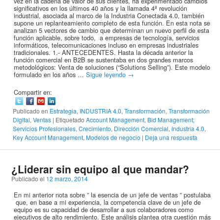
vez en la cadena de valor de sus clientes, ha experimentado cambios
significativos en los últimos 40 años y la llamada 4ª revolución
industrial, asociada al marco de la Industria Conectada 4.0, también
supone un replanteamiento completo de esta función. En esta nota se
analizan 5 vectores de cambio que determinan un nuevo perfil de esta
función aplicable, sobre todo, a empresas de tecnología, servicios
informáticos, telecomunicaciones incluso en empresas industriales
tradicionales. 1.- ANTECEDENTES. Hasta la década anterior la
función comercial en B2B se sustentaba en dos grandes marcos
metodológicos: Venta de soluciones (“Solutions Selling”). Este modelo
formulado en los años …
Sigue leyendo
→
Compartir en:
Publicado en
Estrategia
,
INDUSTRIA 4.0
,
Transformación
,
Transformación
Digital
,
Ventas
|
Etiquetado
Account Management
,
Bid Management;
Servicios Profesionales
,
Crecimiento
,
Dirección Comercial
,
Industria 4.0
,
Key Account Management
,
Modelos de negocio
|
Deja una respuesta
¿Liderar sin equipo al que mandar?
Publicado el
12 marzo, 2014
En mi anterior nota sobre ” la esencia de un jefe de ventas ” postulaba
que, en base a mi experiencia, la competencia clave de un jefe de
equipo es su capacidad de desarrollar a sus colaboradores como
ejecutivos de alto rendimiento. Este análisis plantea otra cuestión más