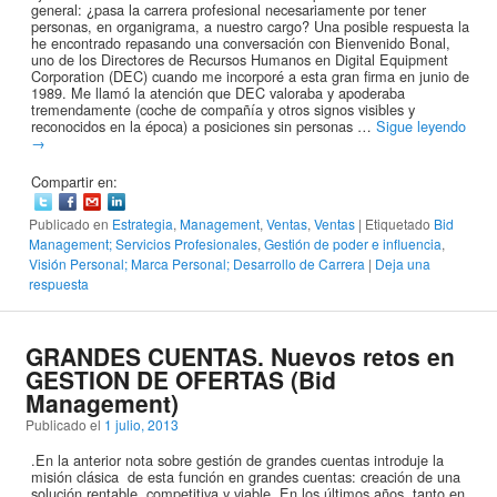
general: ¿pasa la carrera profesional necesariamente por tener
personas, en organigrama, a nuestro cargo? Una posible respuesta la
he encontrado repasando una conversación con Bienvenido Bonal,
uno de los Directores de Recursos Humanos en Digital Equipment
Corporation (DEC) cuando me incorporé a esta gran firma en junio de
1989. Me llamó la atención que DEC valoraba y apoderaba
tremendamente (coche de compañía y otros signos visibles y
reconocidos en la época) a posiciones sin personas …
Sigue leyendo
→
Compartir en:
Publicado en
Estrategia
,
Management
,
Ventas
,
Ventas
|
Etiquetado
Bid
Management; Servicios Profesionales
,
Gestión de poder e influencia
,
Visión Personal; Marca Personal; Desarrollo de Carrera
|
Deja una
respuesta
GRANDES CUENTAS. Nuevos retos en
GESTION DE OFERTAS (Bid
Management)
Publicado el
1 julio, 2013
.En la anterior nota sobre gestión de grandes cuentas introduje la
misión clásica de esta función en grandes cuentas: creación de una
solución rentable, competitiva y viable. En los últimos años, tanto en