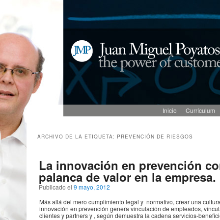
Menú principal
Ir al contenido principal
Ir al contenido secundario
Inicio
Currículum
ARCHIVO DE LA ETIQUETA:
PREVENCIÓN DE RIESGOS
La innovación en prevención c
palanca de valor en la empresa.
Publicado el
9 mayo, 2012
Más allá del mero cumplimiento legal y normativo, crear una cultur
innovación en prevención genera vinculación de empleados, vincu
clientes y partners y , según demuestra la cadena servicios-benefici