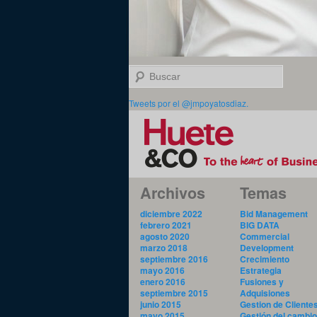
Buscar
Tweets por el @jmpoyatosdiaz.
Archivos
Temas
diciembre 2022
Bid Management
febrero 2021
BIG DATA
agosto 2020
Commercial
marzo 2018
Development
septiembre 2016
Crecimiento
mayo 2016
Estrategia
enero 2016
Fusiones y
septiembre 2015
Adquisiones
junio 2015
Gestion de Cliente
mayo 2015
Gestión del cambi