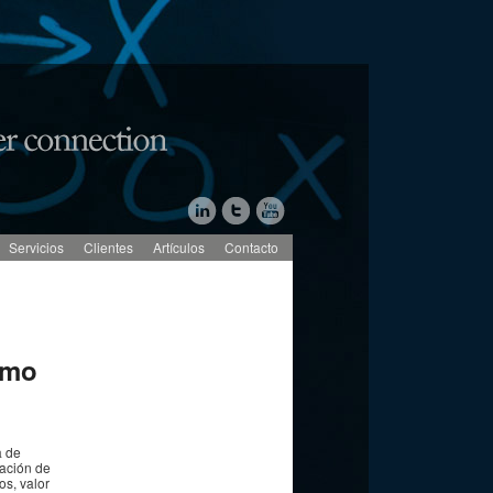
Servicios
Clientes
Artículos
Contacto
omo
a de
lación de
os, valor